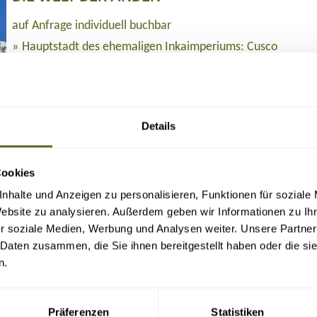
auf Anfrage individuell buchbar
Hauptstadt des ehemaligen Inkaimperiums: Cusco
Das heilige Tal der Inkas und Machu Picchu
Trekking um den mächtigen Ausangate (6.384 m)
Titicacasee mit Besuch der Sonneninsel und Copacabana
21 Tage
ab 3.290 Euro zzgl. Flug
2 - 12 Personen
Details
Amerika > Bolivien
Cookies
nhalte und Anzeigen zu personalisieren, Funktionen für soziale
BOLIVIEN FÜR GIPFELSTÜRMER
Website zu analysieren. Außerdem geben wir Informationen zu I
r soziale Medien, Werbung und Analysen weiter. Unsere Partner
auf Anfrage individuell buchbar
 Daten zusammen, die Sie ihnen bereitgestellt haben oder die s
Quirliges La Paz und das ehemals höchste Skigebiet der W
n.
Titicacasee und Besuch der Sonneninsel
Nationalpark Avaroa und Uyuni Salzsee mit Besteigung d
Sajama-Nationalpark und Besteigung des Acotango (6.052
Präferenzen
Statistiken