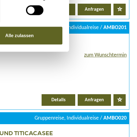
Details
Anfragen
Individualreise /
AMBO201
Alle zulassen
RK UND PAMPAS
zum Wunschtermin
Details
Anfragen
Gruppenreise, Individualreise /
AMBO020
UND TITICACASEE