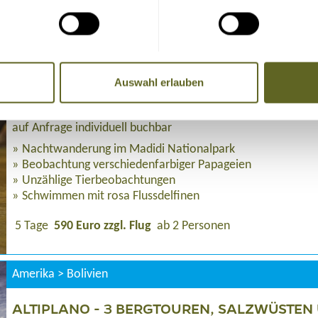
23 Tage
ab 3.375 Euro zzgl. Flug
2 - 12 Personen
Amerika > Bolivien
Auswahl erlauben
AMAZONASTIEFLAND: MADIDI NATIONALPA
auf Anfrage individuell buchbar
Nachtwanderung im Madidi Nationalpark
Beobachtung verschiedenfarbiger Papageien
Unzählige Tierbeobachtungen
Schwimmen mit rosa Flussdelfinen
5 Tage
590 Euro zzgl. Flug
ab 2 Personen
Amerika > Bolivien
ALTIPLANO - 3 BERGTOUREN, SALZWÜSTEN 