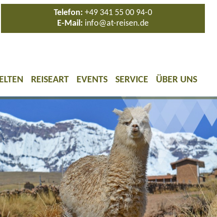
Telefon:
+49 341 55 00 94-0
E-Mail:
info@at-reisen.de
ELTEN
REISEART
EVENTS
SERVICE
ÜBER UNS