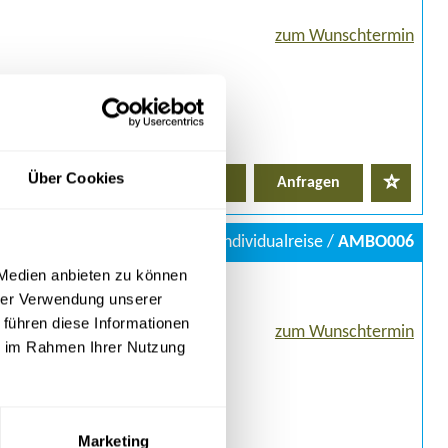
zum Wunschtermin
Über Cookies
Details
Anfragen
Individualreise /
AMBO006
 Medien anbieten zu können
hrer Verwendung unserer
 führen diese Informationen
zum Wunschtermin
ie im Rahmen Ihrer Nutzung
elt: Chacaltaya
es Tunupa (5.321 m)
 m) an der chilenischen Grenze
Marketing