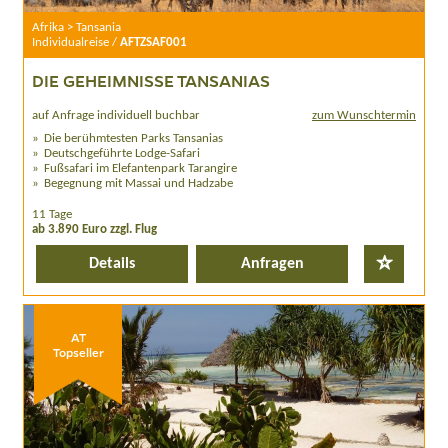
Afrika > Tansania
Individualreise /
AFTZSAF001
DIE GEHEIMNISSE TANSANIAS
auf Anfrage individuell buchbar
zum Wunschtermin
Die berühmtesten Parks Tansanias
Deutschgeführte Lodge-Safari
Fußsafari im Elefantenpark Tarangire
Begegnung mit Massai und Hadzabe
11 Tage
ab 3.890 Euro zzgl. Flug
Details
Anfragen
AT
Topseller