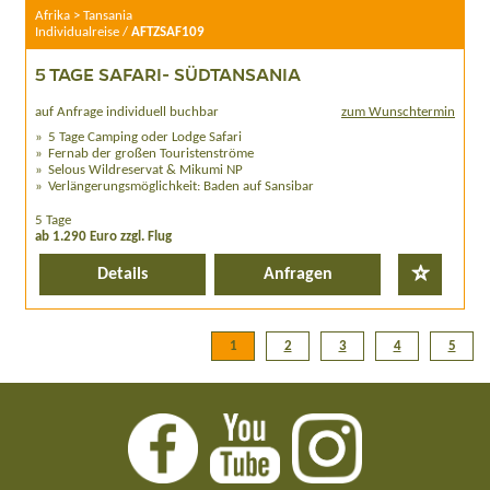
Afrika > Tansania
Individualreise /
AFTZSAF109
5 TAGE SAFARI- SÜDTANSANIA
auf Anfrage individuell buchbar
zum Wunschtermin
5 Tage Camping oder Lodge Safari
Fernab der großen Touristenströme
Selous Wildreservat & Mikumi NP
Verlängerungsmöglichkeit: Baden auf Sansibar
5 Tage
ab 1.290 Euro zzgl. Flug
Details
Anfragen
1
2
3
4
5