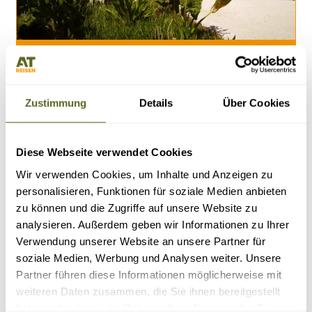
Afrika > Tansania
Gruppenreise, Individualreise /
AFTZSAF004
BUSH & SANSIBAR
Zustimmung
Details
Über Cookies
27.08.26 - 07.09.26
05.10.26 - 16.10.26
11.01.27 - 22.01.27
alle Termine
Diese Webseite verwendet Cookies
Lodge-Safari in Nordtansania
Serengeti und Ngorongoro Krater
Wir verwenden Cookies, um Inhalte und Anzeigen zu
Die „Big Five“ erleben
personalisieren, Funktionen für soziale Medien anbieten
wunderschönes Strand Hotel auf Sansibar
zu können und die Zugriffe auf unsere Website zu
12 Tage
ab 2.690 Euro zzgl. Flug
analysieren. Außerdem geben wir Informationen zu Ihrer
4 - 7 Personen
Verwendung unserer Website an unsere Partner für
1 garantierter Termin
soziale Medien, Werbung und Analysen weiter. Unsere
Details
Anfragen
Partner führen diese Informationen möglicherweise mit
weiteren Daten zusammen, die Sie ihnen bereitgestellt
haben oder die sie im Rahmen Ihrer Nutzung der Dienste