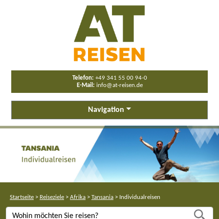
Telefon:
+49 341 55 00 94-0
E-Mail:
info@at-reisen.de
Navigation
Startseite
>
Reiseziele
>
Afrika
>
Tansania
>
Individualreisen