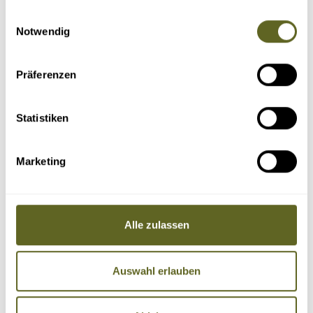
gesammelt haben.
Einwilligungsauswahl
Notwendig
Präferenzen
Statistiken
Afrika > Tansania
Gruppenreise, Individualreise /
AFTZ014
Marketing
MT. MERU + KILI + SAFARI
19.09.26 - 01.10.26
19.09.26 - 04.10.26
06.10.26 - 18.10.26
Alle zulassen
alle Termine
Vielseitiges Traumtrekking- höchste Gipfelchance
Perfekte Akklimatisation mit 4 Tage am Mt. Meru
Erholungstag zwischen beiden Bergen
Auswahl erlauben
Einmalige 3 Tage Safari mit Ngorongoro Krater
13 - 16 Tage
ab 3.090 Euro zzgl. Flug