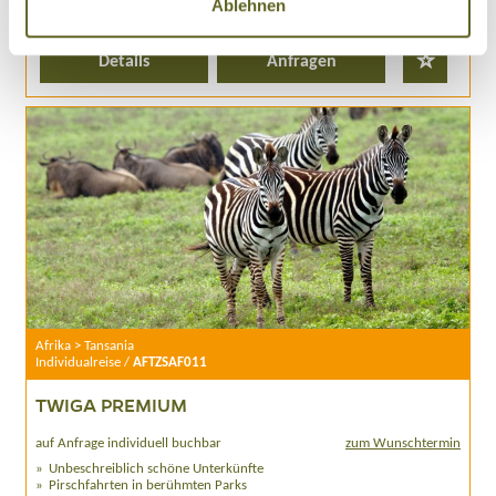
Ablehnen
4 - 14 Personen
3 garantierte Termine
Details
Anfragen
Afrika > Tansania
Individualreise /
AFTZSAF011
TWIGA PREMIUM
auf Anfrage individuell buchbar
zum Wunschtermin
Unbeschreiblich schöne Unterkünfte
Pirschfahrten in berühmten Parks